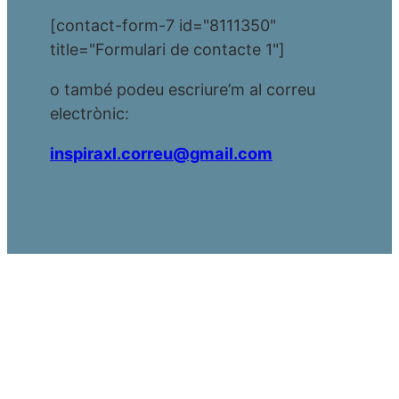
[contact-form-7 id="8111350"
title="Formulari de contacte 1"]
o també podeu escriure’m al correu
electrònic:
inspiraxl.correu@gmail.com