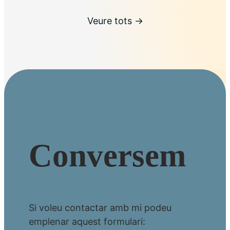
Veure tots →
Conversem
Si voleu contactar amb mi podeu
emplenar aquest formulari: