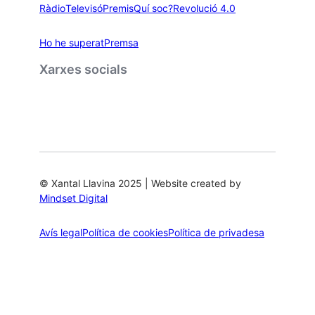
Ràdio
Televisó
Premis
Quí soc?
Revolució 4.0
Ho he superat
Premsa
Xarxes socials
© Xantal Llavina 2025 | Website created by
Mindset Digital
Avís legal
Política de cookies
Política de privadesa