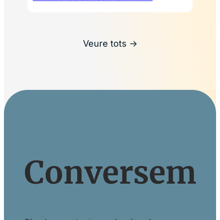
Veure tots →
Conversem