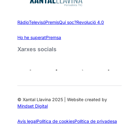
Ràdio
Televisó
Premis
Quí soc?
Revolució 4.0
Ho he superat
Premsa
Xarxes socials
© Xantal Llavina 2025 | Website created by
Mindset Digital
Avís legal
Política de cookies
Política de privadesa