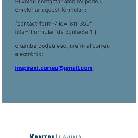
Si voleu contactar amb mi podeu
emplenar aquest formulari:
[contact-form-7 id="8111350"
title="Formulari de contacte 1"]
o també podeu escriure’m al correu
electrònic:
inspiraxl.correu@gmail.com