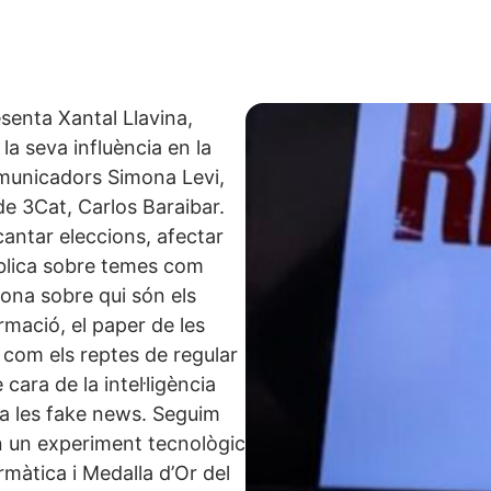
esenta Xantal Llavina,
la seva influència en la
comunicadors Simona Levi,
de 3Cat, Carlos Baraibar.
antar eleccions, afectar
pública sobre temes com
iona sobre qui són els
rmació, el paper de les
í com els reptes de regular
cara de la intel·ligència
ntra les fake news. Seguim
n un experiment tecnològic
màtica i Medalla d’Or del