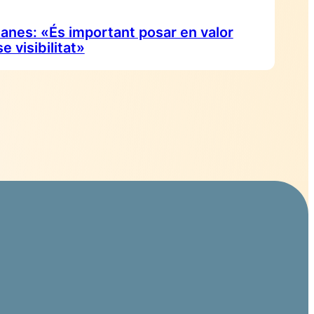
anes: «És important posar en valor
e visibilitat»