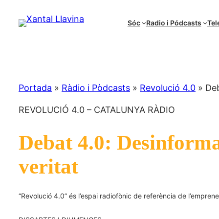
Vés
al
Sóc
Radio i Pódcasts
Tel
contingut
Portada
»
Ràdio i Pòdcasts
»
Revolució 4.0
»
Deb
REVOLUCIÓ 4.0 – CATALUNYA RÀDIO
Debat 4.0: Desinforma
veritat
“Revolució 4.0” és l’espai radiofònic de referència de l’emprened