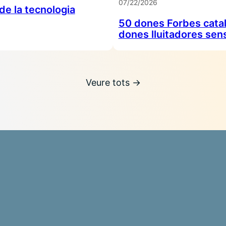
07/22/2026
e la tecnologia
50 dones Forbes catal
dones lluitadores sens
Veure tots →