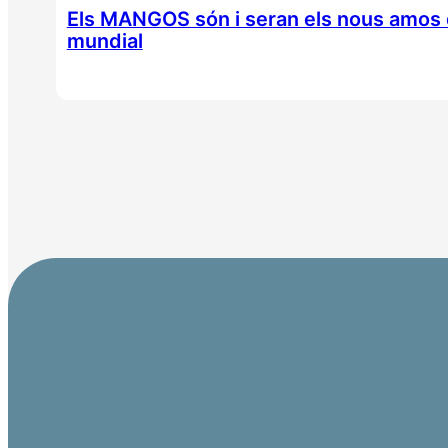
Els MANGOS són i seran els nous amos d
mundial