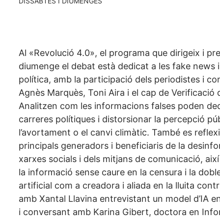
DISSABTES I DIUMENGES
Al «Revolució 4.0», el programa que dirigeix i pr
diumenge el debat està dedicat a les fake news i 
política, amb la participació dels periodistes i 
Agnès Marquès, Toni Aira i el cap de Verificació 
Analitzen com les informacions falses poden dec
carreres polítiques i distorsionar la percepció 
l’avortament o el canvi climàtic. També es reflex
principals generadors i beneficiaris de la desinfo
xarxes socials i dels mitjans de comunicació, aix
la informació sense caure en la censura i la doble 
artificial com a creadora i aliada en la lluita co
amb Xantal Llavina entrevistant un model d’IA e
i conversant amb Karina Gibert, doctora en Infor