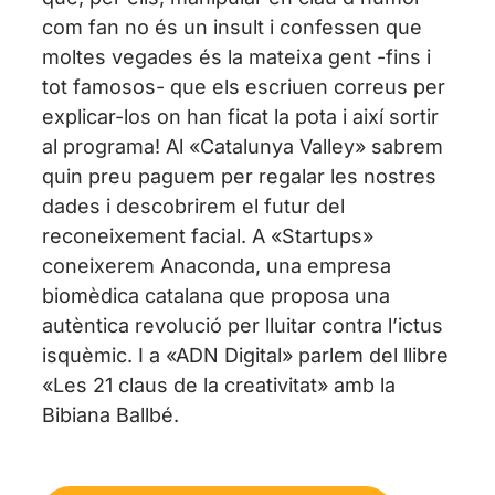
com fan no és un insult i confessen que
moltes vegades és la mateixa gent -fins i
tot famosos- que els escriuen correus per
explicar-los on han ficat la pota i així sortir
al programa! Al «Catalunya Valley» sabrem
quin preu paguem per regalar les nostres
dades i descobrirem el futur del
reconeixement facial. A «Startups»
coneixerem Anaconda, una empresa
biomèdica catalana que proposa una
autèntica revolució per lluitar contra l’ictus
isquèmic. I a «ADN Digital» parlem del llibre
«Les 21 claus de la creativitat» amb la
Bibiana Ballbé.