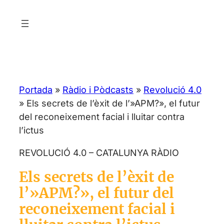
Vés
al
contingut
Portada
»
Ràdio i Pòdcasts
»
Revolució 4.0
»
Els secrets de l’èxit de l’»APM?», el futur
del reconeixement facial i lluitar contra
l’ictus
REVOLUCIÓ 4.0 – CATALUNYA RÀDIO
Els secrets de l’èxit de
l’»APM?», el futur del
reconeixement facial i