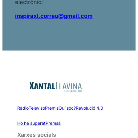
electrònic:
inspiraxl.correu@gmail.com
Ràdio
Televisó
Premis
Quí soc?
Revolució 4.0
Ho he superat
Premsa
Xarxes socials