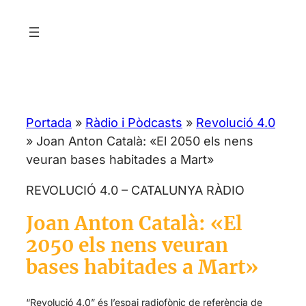
Vés
al
contingut
Portada
»
Ràdio i Pòdcasts
»
Revolució 4.0
»
Joan Anton Català: «El 2050 els nens
veuran bases habitades a Mart»
REVOLUCIÓ 4.0 – CATALUNYA RÀDIO
Joan Anton Català: «El
2050 els nens veuran
bases habitades a Mart»
“Revolució 4.0” és l’espai radiofònic de referència de