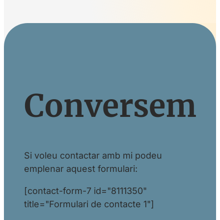
Conversem
Si voleu contactar amb mi podeu
emplenar aquest formulari:
[contact-form-7 id="8111350"
title="Formulari de contacte 1"]