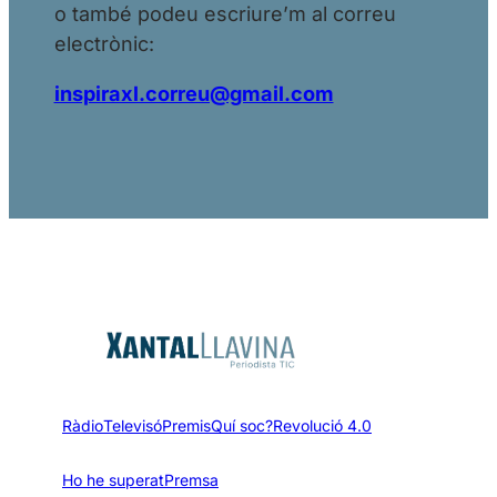
o també podeu escriure’m al correu
electrònic:
inspiraxl.correu@gmail.com
Ràdio
Televisó
Premis
Quí soc?
Revolució 4.0
Ho he superat
Premsa