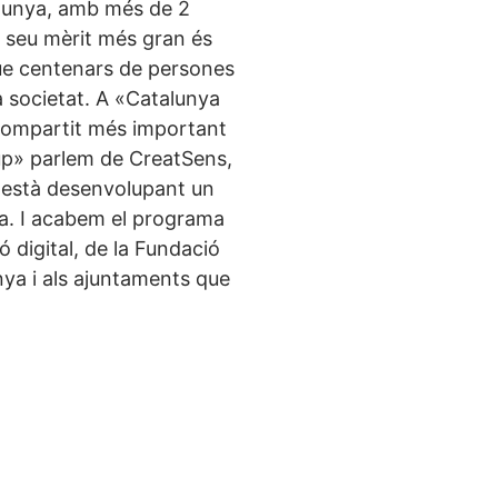
talunya, amb més de 2
l seu mèrit més gran és
ue centenars de persones
a societat. A «Catalunya
 compartit més important
up» parlem de CreatSens,
ue està desenvolupant un
ica. I acabem el programa
 digital, de la Fundació
nya i als ajuntaments que