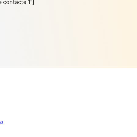
e contacte 1"]
sa