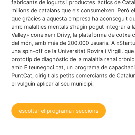
fabricants de iogurts i productes làctics de Ca
milions de catalans que els consumeixen. Però e
que gràcies a aquesta empresa ha aconseguit q
amb malalties mentals s’hagin pogut integrar a l
Valley» coneixem Drivy, la plataforma de cotxe
del món, amb més de 200.000 usuaris. A «Start
una spin-off de la Universitat Rovira i Virgili, q
prototip de diagnòstic de la malaltia renal cròn
amb Elteunegoci.cat, un programa de capacitació
PuntCat, dirigit als petits comerciants de Catalu
el vulguin aplicar al seu municipi.
escoltar el programa i seccions