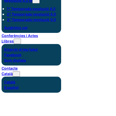
Revolució 4.0 tv
1ª Temporada revolució 4.0
2ª Temporada revolució 4.0
3ª Temporada revolució 4.0
Auténtics cat
Conferències i Actes
Llibres
Emprén el teu futur
Facebook
Som digitals
Contacte
Català
Català
Español