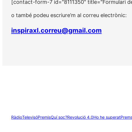
[contact-form-7 id="8111350" title="Formulari d
o també podeu escriure’m al correu electrònic:
inspiraxl.correu@gmail.com
Ràdio
Televisó
Premis
Quí soc?
Revolució 4.0
Ho he superat
Prem