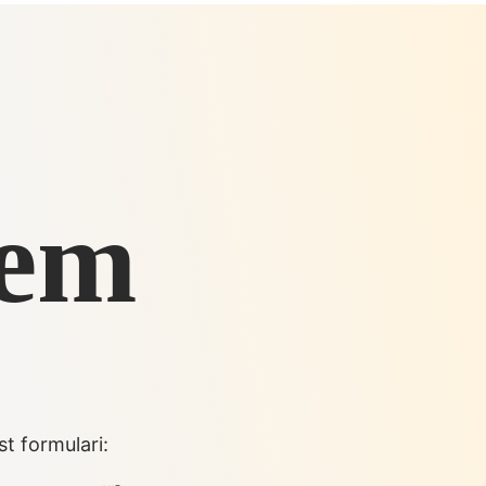
sem
t formulari: