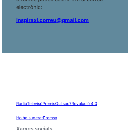
electrònic:
inspiraxl.correu@gmail.com
Ràdio
Televisó
Premis
Quí soc?
Revolució 4.0
Ho he superat
Premsa
Xarxes socials