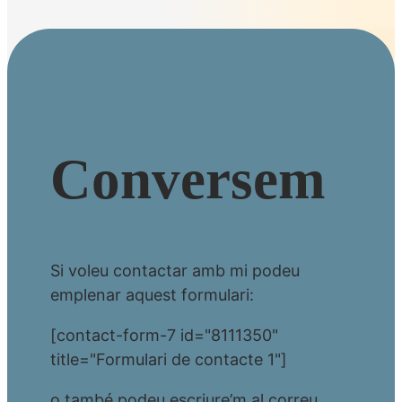
Conversem
Si voleu contactar amb mi podeu
emplenar aquest formulari:
[contact-form-7 id="8111350"
title="Formulari de contacte 1"]
o també podeu escriure’m al correu