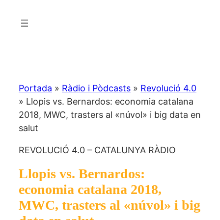
Vés
al
contingut
Portada
»
Ràdio i Pòdcasts
»
Revolució 4.0
»
Llopis vs. Bernardos: economia catalana
2018, MWC, trasters al «núvol» i big data en
salut
REVOLUCIÓ 4.0 – CATALUNYA RÀDIO
Llopis vs. Bernardos:
economia catalana 2018,
MWC, trasters al «núvol» i big