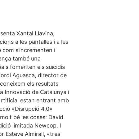
esenta Xantal Llavina,
ons a les pantalles i a les
e com s’incrementen i
llança també una
ials fomenten els suïcidis
Jordi Aguasca, director de
coneixem els resultats
la Innovació de Catalunya i
rtificial estan entrant amb
ecció «Disrupció 4.0»
molt bé les coses: David
ició limitada Newcop. I
 Esteve Almirall, «tres