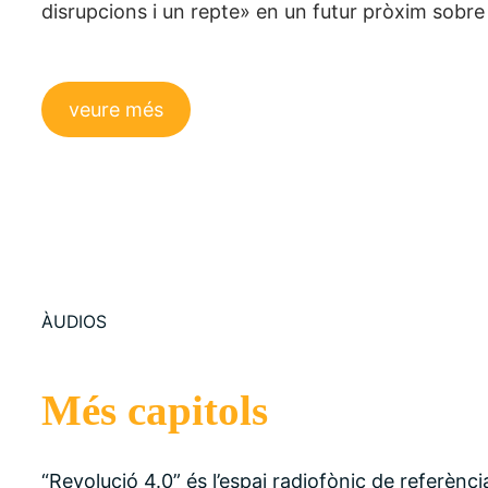
disrupcions i un repte» en un futur pròxim sobre
veure més
ÀUDIOS
Més capitols
“Revolució 4.0” és l’espai radiofònic de referènci