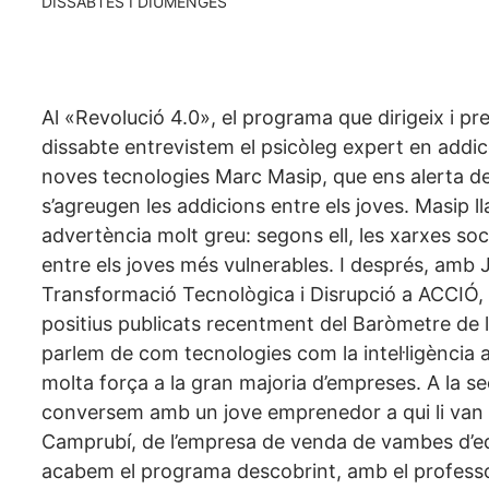
DISSABTES I DIUMENGES
Al «Revolució 4.0», el programa que dirigeix i pr
dissabte entrevistem el psicòleg expert en addicci
noves tecnologies Marc Masip, que ens alerta d
s’agreugen les addicions entre els joves. Masip 
advertència molt greu: segons ell, les xarxes soc
entre els joves més vulnerables. I després, amb 
Transformació Tecnològica i Disrupció a ACCIÓ, 
positius publicats recentment del Baròmetre de 
parlem de com tecnologies com la intel·ligència a
molta força a la gran majoria d’empreses. A la s
conversem amb un jove emprenedor a qui li van 
Camprubí, de l’empresa de venda de vambes d’ed
acabem el programa descobrint, amb el professor