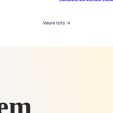
Veure tots →
sem