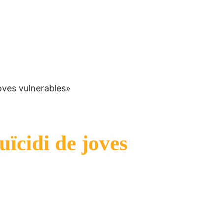
oves vulnerables»
ïcidi de joves