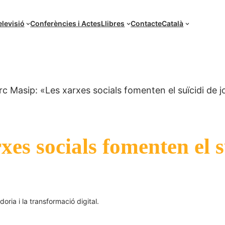
elevisió
Conferències i Actes
Llibres
Contacte
Català
c Masip: «Les xarxes socials fomenten el suïcidi de j
s socials fomenten el su
oria i la transformació digital.