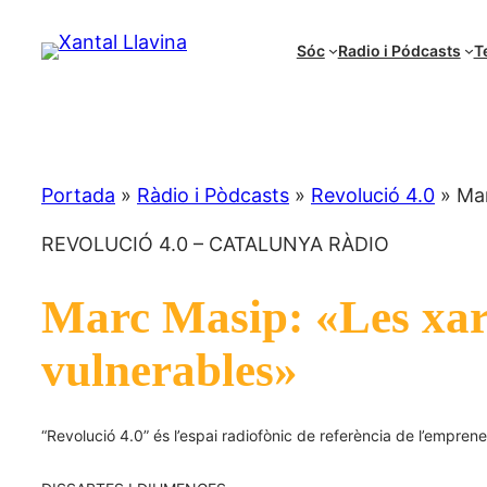
Vés
al
Sóc
Radio i Pódcasts
T
contingut
Portada
»
Ràdio i Pòdcasts
»
Revolució 4.0
»
Mar
REVOLUCIÓ 4.0 – CATALUNYA RÀDIO
Marc Masip: «Les xarxe
vulnerables»
“Revolució 4.0” és l’espai radiofònic de referència de l’emprened