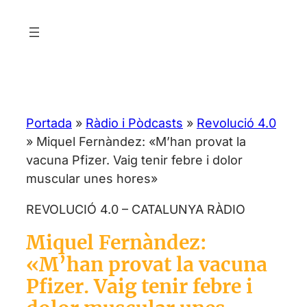
Vés
al
contingut
Portada
»
Ràdio i Pòdcasts
»
Revolució 4.0
»
Miquel Fernàndez: «M’han provat la
vacuna Pfizer. Vaig tenir febre i dolor
muscular unes hores»
REVOLUCIÓ 4.0 – CATALUNYA RÀDIO
Miquel Fernàndez:
«M’han provat la vacuna
Pfizer. Vaig tenir febre i