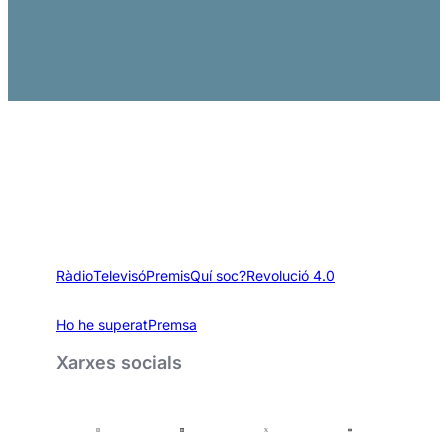
Ràdio
Televisó
Premis
Quí soc?
Revolució 4.0
Ho he superat
Premsa
Xarxes socials