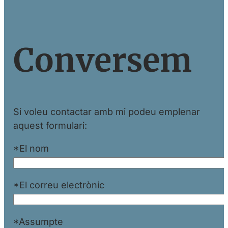
Conversem
Si voleu contactar amb mi podeu emplenar
aquest formulari:
*El nom
*El correu electrònic
*Assumpte