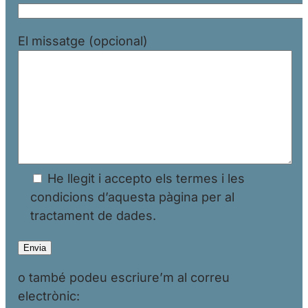
El missatge (opcional)
He llegit i accepto els termes i les
condicions d’aquesta pàgina per al
tractament de dades.
o també podeu escriure’m al correu
electrònic: