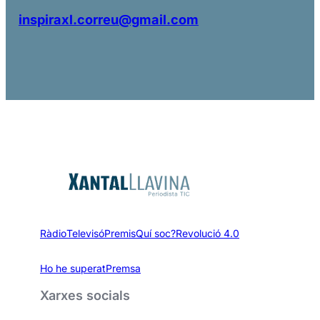
inspiraxl.correu@gmail.com
Ràdio
Televisó
Premis
Quí soc?
Revolució 4.0
Ho he superat
Premsa
Xarxes socials