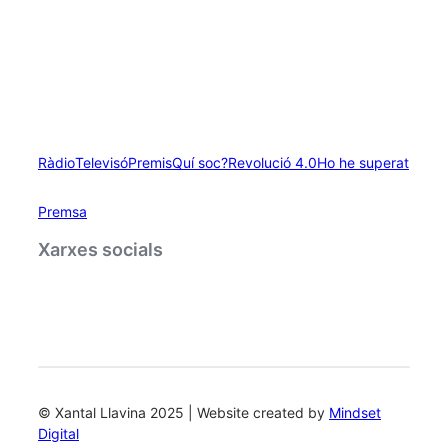
Ràdio
Televisó
Premis
Quí soc?
Revolució 4.0
Ho he superat
Premsa
Xarxes socials
© Xantal Llavina 2025 | Website created by
Mindset
Digital