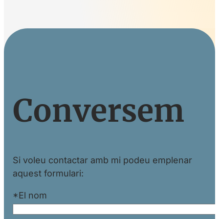
Conversem
Si voleu contactar amb mi podeu emplenar
aquest formulari:
*El nom