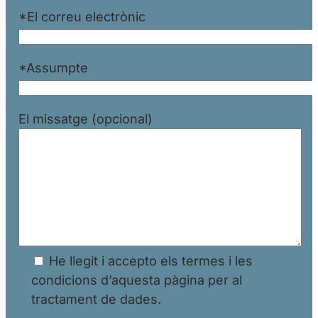
*El correu electrònic
*Assumpte
El missatge (opcional)
He llegit i accepto els termes i les
condicions d’aquesta pàgina per al
tractament de dades.