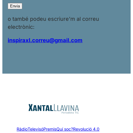
o també podeu escriure’m al correu
electrònic:
inspiraxl.correu@gmail.com
Ràdio
Televisó
Premis
Quí soc?
Revolució 4.0