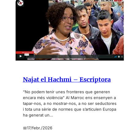
v
o
a
t
l
i
o
t
r
m
i
o
n
s
c
:
a
e
l
n
c
t
Najat el Hachmi – Escriptora
u
r
l
e
“No podem tenir unes fronteres que generen
a
encara més violència” Al Marroc ens ensenyen a
t
b
tapar-nos, a no mostrar-nos, a no ser seductores
e
l
i tota una sèrie de normes que s’articulen Europa
n
e
ha generat un…
i
d
m
📅
17/febr./2026
e
i
l