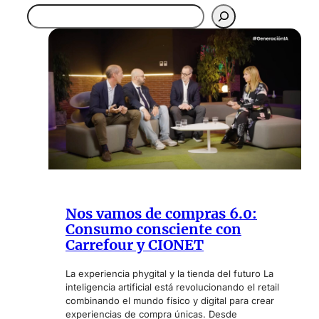
B
u
s
c
a
r
Nos vamos de compras 6.0:
Consumo consciente con
Carrefour y CIONET
La experiencia phygital y la tienda del futuro La
inteligencia artificial está revolucionando el retail
combinando el mundo físico y digital para crear
experiencias de compra únicas. Desde