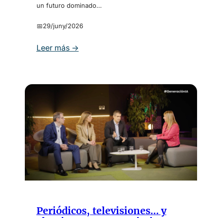
un futuro dominado…
📅
29/juny/2026
:
Leer más →
P
r
ó
x
i
m
o
d
e
s
t
i
n
o
Periódicos, televisiones… y
,