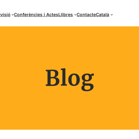
visió
Conferències i Actes
Llibres
Contacte
Català
Blog