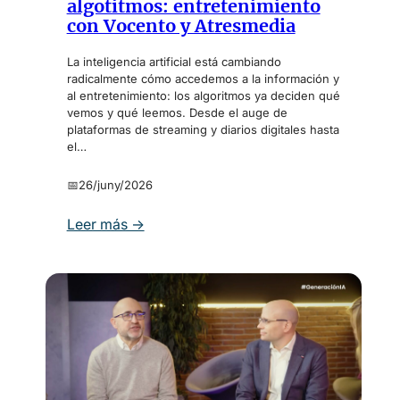
algotitmos: entretenimiento
e
con Vocento y Atresmedia
l
m
La inteligencia artificial está cambiando
u
radicalmente cómo accedemos a la información y
al entretenimiento: los algoritmos ya deciden qué
n
vemos y qué leemos. Desde el auge de
d
plataformas de streaming y diarios digitales hasta
o
el…
:
M
📅
26/juny/2026
o
v
:
Leer más →
i
P
l
e
i
r
d
i
a
ó
d
d
c
i
o
c