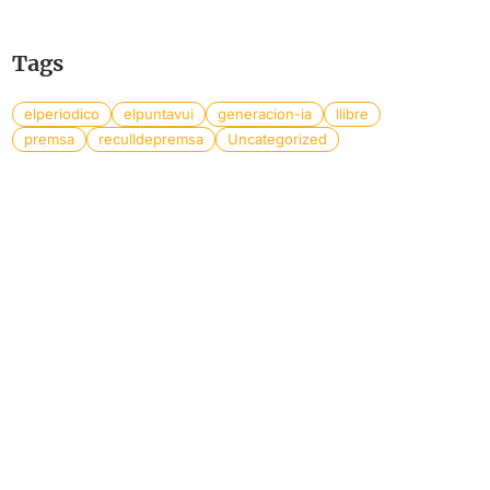
Tags
elperiodico
elpuntavui
generacion-ia
llibre
premsa
reculldepremsa
Uncategorized