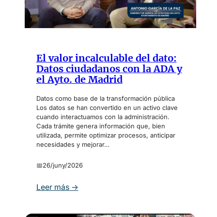
n
o
I
s
A
,
G
t
y
e
El valor incalculable del dato:
W
l
Datos ciudadanos con la ADA y
I
e
el Ayto. de Madrid
T
v
A
i
Datos como base de la transformación pública
M
s
Los datos se han convertido en un activo clave
i
cuando interactuamos con la administración.
Cada trámite genera información que, bien
o
utilizada, permite optimizar procesos, anticipar
n
necesidades y mejorar…
e
s
📅
26/juny/2026
…
y
:
Leer más →
a
E
l
l
g