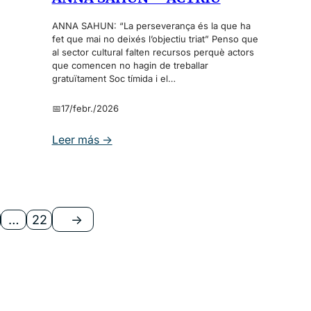
i
s
m
p
c
ANNA SAHUN: “La perseverança és la que ha
e
t
o
fet que mai no deixés l’objectiu triat” Penso que
d
o
n
al sector cultural falten recursos perquè actors
i
r
que comencen no hagin de treballar
l
gratuïtament Soc tímida i el…
a
a
a
A
📅
17/febr./2026
D
A
:
Leer más →
y
A
e
N
l
N
A
A
y
S
…
22
→
t
A
o
H
.
U
d
N
e
–
M