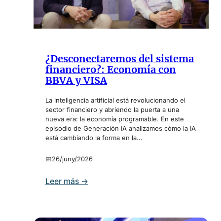
i
o
e
d
n
i
t
g
e
i
¿Desconectaremos del sistema
c
t
financiero?: Economía con
o
a
BBVA y VISA
n
l
C
,
La inteligencia artificial está revolucionando el
a
¿
sector financiero y abriendo la puerta a una
r
s
nueva era: la economía programable. En este
r
episodio de Generación IA analizamos cómo la IA
o
e
está cambiando la forma en la…
b
f
e
📅
26/juny/2026
o
r
u
a
:
Leer más →
r
n
¿
y
o
D
C
s
e
I
o