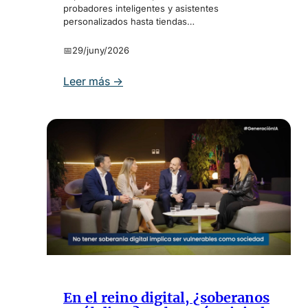
probadores inteligentes y asistentes
personalizados hasta tiendas…
📅
29/juny/2026
:
Leer más →
N
o
s
v
a
m
o
s
d
e
c
o
m
En el reino digital, ¿soberanos
p