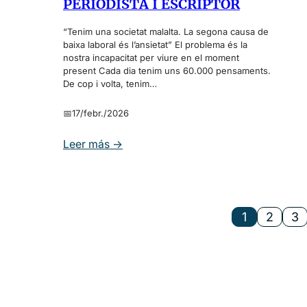
PERIODISTA I ESCRIPTOR
o
a
S
m
r
E
“Tenim una societat malalta. La segona causa de
í
c
baixa laboral és l’ansietat” El problema és la
D
a
nostra incapacitat per viure en el moment
e
I
c
present Cada dia tenim uns 60.000 pensaments.
l
A
De cop i volta, tenim…
o
o
n
n
📅
17/febr./2026
B
a
B
s
:
Leer más →
V
i
G
A
g
A
y
u
S
V
i
P
I
1
2
3
e
A
S
t
R
A
e
H
r
E
n
R
N