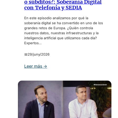
o súbditos?: Soberanía Digital
r
con Telefonía y SEDIA
a
s
En este episodio analizamos por qué la
6
soberanía digital se ha convertido en uno de los
.
grandes retos de Europa. ¿Quién controla
nuestros datos, nuestras infraestructuras y la
0
inteligencia artificial que utilizamos cada día?
:
Expertos…
C
o
📅
29/juny/2026
n
s
:
Leer más →
u
E
m
n
o
e
c
l
o
r
n
e
s
i
c
n