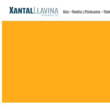
Vés
al
Sóc
Radio i Pódcasts
Tele
contingut